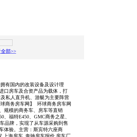
全部>>
，拥有国内的改装设备及设计理
进口房车及合资产品为载体，打
牌及私人直升机、游艇为主要阵营
球商务房车网】 环球商务房车网
、规模的商务车、房车等直销
50、福特E450、GMC商务之星、
汽车品牌，实现了从车源采购到售
车体验。主营：斯宾特六座商
家 上海房车 奔驰房车报价 房车厂