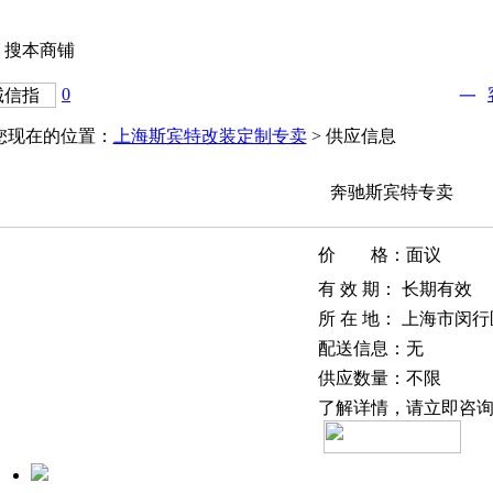
搜本商铺
0
您现在的位置：
上海斯宾特改装定制专卖
> 供应信息
奔驰斯宾特专卖
价 格：
面议
有 效 期：
长期有效
所 在 地：
上海市闵行
配送信息：
无
供应数量：
不限
了解详情，请立即咨