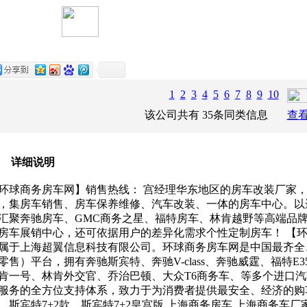
1
2
3
4
5
6
7
8
9
10
该公司共有
35
条同类
信息
查看
详细说明
环球商务房车网】销售热线： 宫经理华东地区的房车改装厂家
，集房车销售、房车保养维修、汽车改装、一体的房车中心。以
汇聚奔驰房车、GMC商务之星、福特房车、林肯越野等高端品
房车展销中心，还可依据用户的差异化需求个性定制房车！ 【环
属于上海超翼信息科技有限公司。环球商务房车网是中国最齐全
零售）平台，拥有奔驰斯宾特、奔驰V-class、奔驰威霆、福特E3
肯一号、林肯外交官、乔治巴顿、大众T6商务车、等多个进口
服务的全方位支持体系，致力于为消费者提供最安全、经济的购
、斯宾特7+2款、斯宾特7+2皇宫版 上海商务房车 上海商务车厂