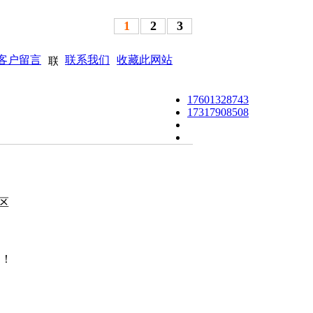
1
2
3
客户留言
联系我们
收藏此网站
17601328743
17317908508
区
询！