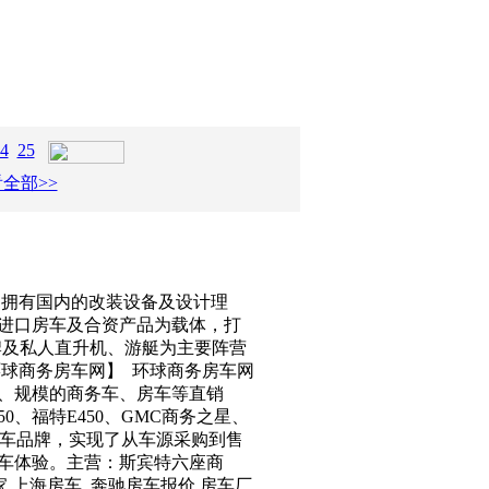
4
25
全部>>
，拥有国内的改装设备及设计理
进口房车及合资产品为载体，打
牌及私人直升机、游艇为主要阵营
球商务房车网】 环球商务房车网
、规模的商务车、房车等直销
50、福特E450、GMC商务之星、
汽车品牌，实现了从车源采购到售
车体验。主营：斯宾特六座商
家 上海房车 奔驰房车报价 房车厂