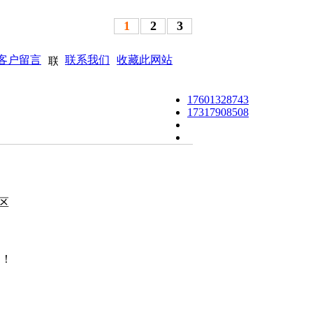
1
2
3
客户留言
联系我们
收藏此网站
17601328743
17317908508
区
询！