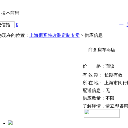
搜本商铺
0
您现在的位置：
上海斯宾特改装定制专卖
> 供应信息
商务房车4s店
价 格：
面议
有 效 期：
长期有效
所 在 地：
上海市闵行
配送信息：
无
供应数量：
不限
了解详情，请立即咨