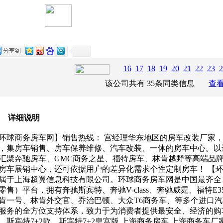
16
17
18
19
20
21
22
23
2
该公司共有
35
条同类
信息
查看
详细说明
环球商务房车网】销售热线： 宫经理华东地区的房车改装厂家
，集房车销售、房车保养维修、汽车改装、一体的房车中心。以
汇聚奔驰房车、GMC商务之星、福特房车、林肯越野等高端品
房车展销中心，还可依据用户的差异化需求个性定制房车！ 【环
属于上海超翼信息科技有限公司。环球商务房车网是中国最齐全
零售）平台，拥有奔驰斯宾特、奔驰V-class、奔驰威霆、福特E3
肯一号、林肯外交官、乔治巴顿、大众T6商务车、等多个进口
服务的全方位支持体系，致力于为消费者提供最安全、经济的购
、斯宾特7+2款、斯宾特7+2皇宫版 上海商务房车 上海商务车厂